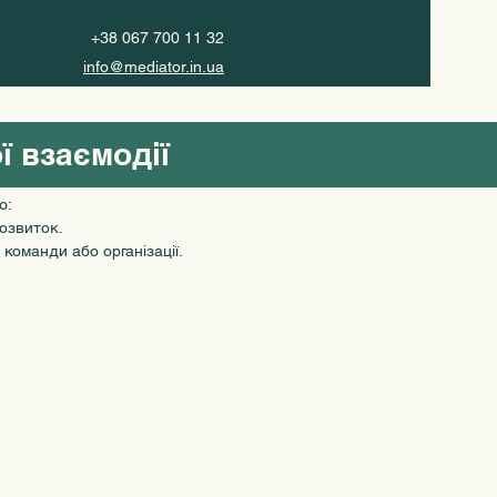
+38 067 700 11 32
info@mediator.in.ua
Увійти
ї взаємодії
ю:
розвиток.
команди або організації.