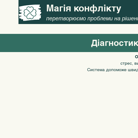
Магія конфлікту
перетворюємо проблеми на рішен
Головна
Конфлікти
Діагностика
Навчання
Медіа
Діагностик
О
стрес, в
Система допоможе швидко