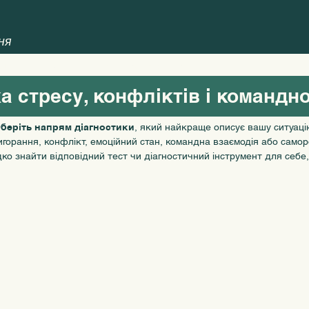
ня
ція
Послуги
Реєстр медіаторів
Блог
а стресу, конфліктів і командно
беріть напрям діагностики
, який найкраще описує вашу ситуаці
игорання, конфлікт, емоційний стан, командна взаємодія або само
 знайти відповідний тест чи діагностичний інструмент для себе, 