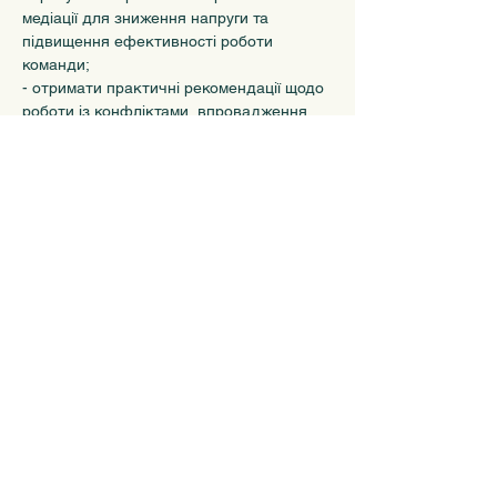
медіації для зниження напруги та 
підвищення ефективності роботи 
команди;
- отримати практичні рекомендації щодо 
роботи із конфліктами, впровадження 
медіації та інших інструментів ADR у 
корпоративну культуру.
Показати більше
Поділитися
Пропозиція договору (оферта)
та
Політика
конфіденційності
Використання матеріалів сайту лише за умови погодження із