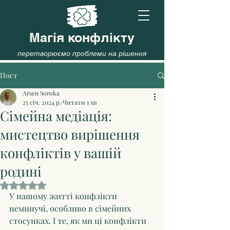
Магія конфлікту
перетворюємо проблеми на рішення
Пост
Arsen Soroka
25 січ. 2024 р.
Читати 1 хв
Сімейна медіація:
мистецтво вирішення
конфліктів у вашій
родині
Оцінка: NaN з 5 зірок.
У нашому житті конфлікти 
неминучі, особливо в сімейних 
стосунках. І те, як ми ці конфлікти 