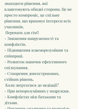
знаходити рішення, які 
влаштовують обидві сторони. Це не 
просто компроміс, це спільне 
рішення, що враховує інтереси всіх 
учасників.
 Переваги для сім'ї
- Зниження напруженості та 
конфліктів.
- Підвищення взаєморозуміння та 
співпраці.
- Розвиток навичок ефективного 
спілкування.
- Створення довгострокових, 
стійких рішень.
 Коли звертатися до медіації?
- При непорозуміннях у подружжя.
- Конфліктах між батьками та 
дітьми.
- Питаннях спадщини та розподілу 