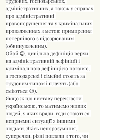
трудових, господарських, 
адміністративних, а також у справах 
про адміністративні 
правопорушення та у кримінальних 
провадженнях з метою примирення 
потерпілого з підозрюваним 
(обвинуваченим).
Ойой 😉, цивільна дефініція верхи 
на адміністративній дефініції і 
кримінальною дефініцією поганяє, 
а господарські і сімейні стоять за 
трудовим тином і плачуть (або 
сміються 😉).
Якщо ж цю виставу перекласти 
українською, то матимемо живих 
людей, у яких вряди-годи стаються 
неприємні ситуації з іншими 
людьми. Якісь непорозуміння, 
суперечки, різні погляди з того, чи 