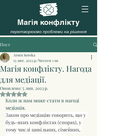
Магія конфлікту
перетворюємо проблеми на рішення
Пост
Arsen Soroka
13 лют. 2023 р.
Читати 1 хв
Магія конфлікту. Нагода
для медіації.
Оновлено:
5 лип. 2023 р.
Оцінка: NaN з 5 зірок.
Коли ж нам може стати в нагоді 
медіація.
Закон про медіацію говорить, що у 
будь-яких конфліктах (спорах), у 
тому числі цивільних, сімейних, 