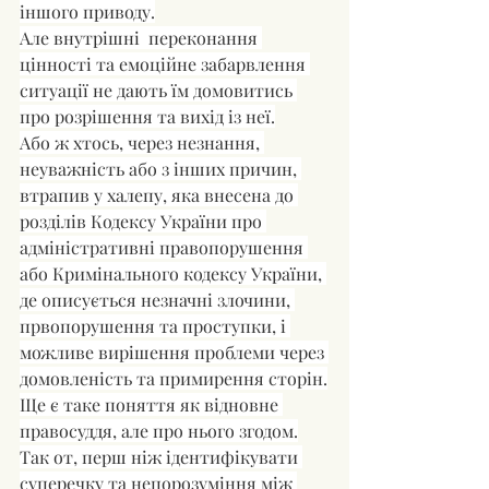
іншого приводу.
Але внутрішні  переконання 
цінності та емоційне забарвлення 
ситуації не дають їм домовитись 
про розрішення та вихід із неї.
Або ж хтось, через незнання, 
неуважність або з інших причин, 
втрапив у халепу, яка внесена до 
розділів Кодексу України про 
адміністративні правопорушення 
або Кримінального кодексу України, 
де описується незначні злочини, 
првопорушення та проступки, і 
можливе вирішення проблеми через 
домовленість та примирення сторін.
Ще є таке поняття як відновне 
правосуддя, але про нього згодом.
Так от, перш ніж ідентифікувати 
суперечку та непорозуміння між 