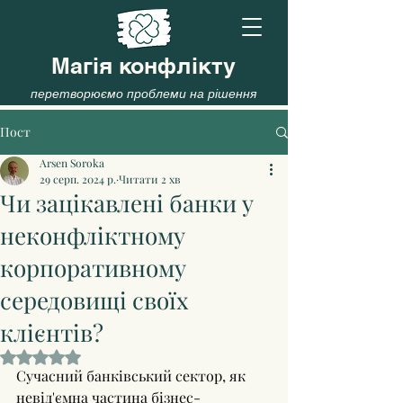
Магія конфлікту
перетворюємо проблеми на рішення
Пост
Arsen Soroka
29 серп. 2024 р.
Читати 2 хв
Чи зацікавлені банки у
неконфліктному
корпоративному
середовищі своїх
клієнтів?
Оцінка: NaN з 5 зірок.
Сучасний банківський сектор, як 
невід'ємна частина бізнес-