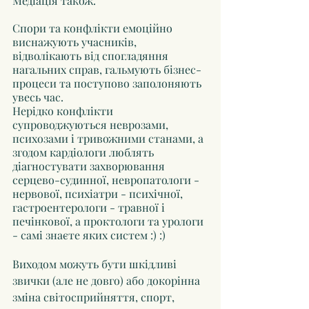
Медіація також.
Спори та конфлікти емоційно 
виснажують учасників, 
відволікають від спогладяння 
нагальних справ, гальмують бізнес-
процеси та поступово заполоняють 
увесь час.
Нерідко конфлікти 
супроводжуються неврозами, 
психозами і тривожними станами, а 
згодом кардіологи люблять 
діагностувати захворювання 
серцево-судинної, невропатологи - 
нервової, психіатри - психічної, 
гастроентерологи - травної і 
печінкової, а проктологи та урологи 
- самі знаєте яких систем :) :)
Виходом можуть бути шкідливі 
звички (але не довго) або докорінна 
зміна світосприйняття, спорт, 