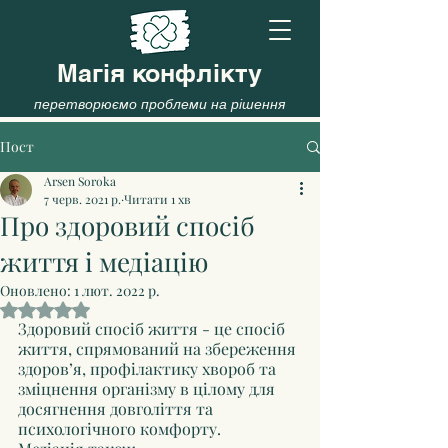
Магія конфлікту
перетворюємо проблеми на рішення
Пост
Arsen Soroka
7 черв. 2021 р.
Читати 1 хв
Про здоровий спосіб
життя і медіацію
Оновлено:
1 лют. 2022 р.
Оцінка: NaN з 5 зірок.
Здоровий спосіб життя - це спосіб 
життя, спрямований на збереження 
здоров’я, профілактику хвороб та 
зміцнення організму в цілому для 
досягнення довголіття та 
психологічного комфорту.