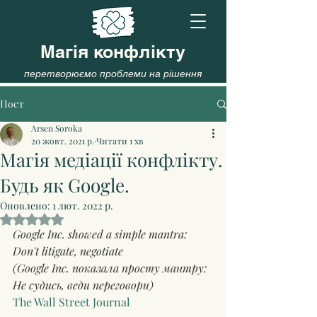
Магія конфлікту
перетворюємо проблеми на рішення
Пост
Arsen Soroka
20 жовт. 2021 р.
Читати 1 хв
Магія медіації конфлікту.
Будь як Google.
Оновлено:
1 лют. 2022 р.
Оцінка: NaN з 5 зірок.
Google Inc. showed a simple mantra:
Don't litigate, negotiate
(Google Inc. показала просту мантру:
Не судись, веди переговори)
The Wall Street Journal